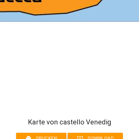
Karte von castello Venedig
print
system_update_alt
DRUCKEN
DOWNLOAD