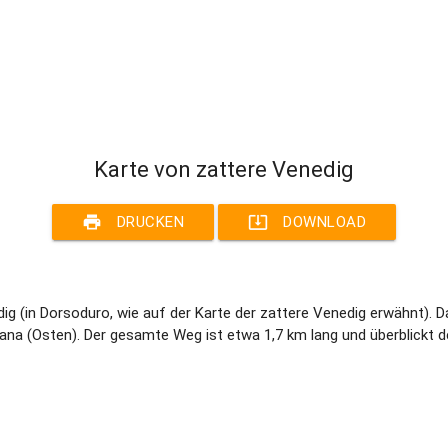
Karte von zattere Venedig
print
system_update_alt
DRUCKEN
DOWNLOAD
ig (in Dorsoduro, wie auf der Karte der zattere Venedig erwähnt). Da
gana (Osten). Der gesamte Weg ist etwa 1,7 km lang und überblickt 